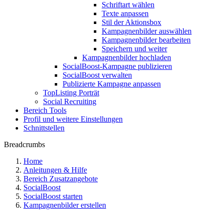
Schriftart wählen
Texte anpassen
Stil der Aktionsbox
Kampagnenbilder auswählen
Kampagnenbilder bearbeiten
Speichern und weiter
Kampagnenbilder hochladen
SocialBoost-Kampagne publizieren
SocialBoost verwalten
Publizierte Kampagne anpassen
TopListing Porträt
Social Recruiting
Bereich Tools
Profil und weitere Einstellungen
Schnittstellen
Breadcrumbs
Home
Anleitungen & Hilfe
Bereich Zusatzangebote
SocialBoost
SocialBoost starten
Kampagnenbilder erstellen