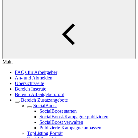
Main
FAQs für Arbeitgeber
An- und Abmelden
Übersichtsseite
Bereich Inserate
Bereich Arbeitgeberprofil
Bereich Zusatzangebote
SocialBoost
SocialBoost starten
SocialBoost-Kampagne publizieren
SocialBoost verwalten
Publizierte Kampagne anpassen
TopListing Porträt