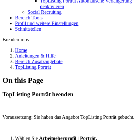
TopListing Porträt Automatische Verlängerung
deaktivieren
Social Recruiting
Bereich Tools
Profil und weitere Einstellungen
Schnittstellen
Breadcrumbs
Home
Anleitungen & Hilfe
Bereich Zusatzangebote
TopListing Porträt
On this Page
TopListing Porträt beenden
Voraussetzung: Sie haben das Angebot TopListing Porträt gebucht.
Wählen Sie
Arbeitgeberprofil | Porträt.