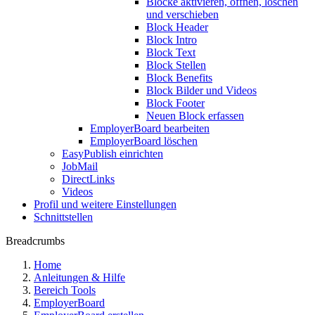
Blöcke aktivieren, öffnen, löschen
und verschieben
Block Header
Block Intro
Block Text
Block Stellen
Block Benefits
Block Bilder und Videos
Block Footer
Neuen Block erfassen
EmployerBoard bearbeiten
EmployerBoard löschen
EasyPublish einrichten
JobMail
DirectLinks
Videos
Profil und weitere Einstellungen
Schnittstellen
Breadcrumbs
Home
Anleitungen & Hilfe
Bereich Tools
EmployerBoard