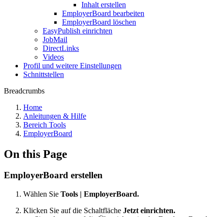
Inhalt erstellen
EmployerBoard bearbeiten
EmployerBoard löschen
EasyPublish einrichten
JobMail
DirectLinks
Videos
Profil und weitere Einstellungen
Schnittstellen
Breadcrumbs
Home
Anleitungen & Hilfe
Bereich Tools
EmployerBoard
On this Page
EmployerBoard erstellen
Wählen Sie
Tools | EmployerBoard.
Klicken Sie auf die Schaltfläche
Jetzt einrichten.