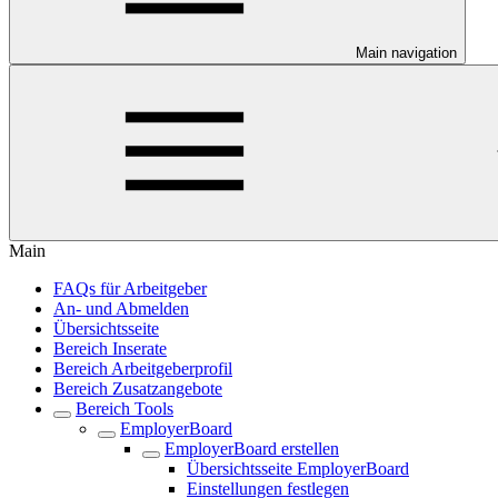
Main navigation
Main
FAQs für Arbeitgeber
An- und Abmelden
Übersichtsseite
Bereich Inserate
Bereich Arbeitgeberprofil
Bereich Zusatzangebote
Bereich Tools
EmployerBoard
EmployerBoard erstellen
Übersichtsseite EmployerBoard
Einstellungen festlegen